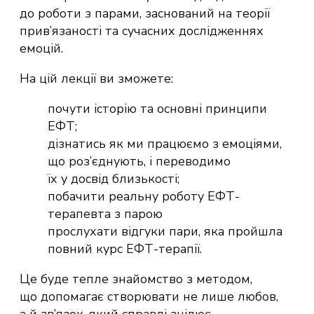
до роботи з парами, заснований на теорії
прив’язаності та сучасних дослідженнях
емоцій.
На цій лекції ви зможете:
почути історію та основні принципи
ЕФТ;
дізнатись як ми працюємо з емоціями,
що роз’єднують, і переводимо
їх у досвід близькості;
побачити реальну роботу ЕФТ-
терапевта з парою
прослухати відгуки пари, яка пройшла
повний курс ЕФТ-терапії.
Це буде тепле знайомство з методом,
що допомагає створювати не лише любов,
а й зв’язок, який справді зцілює.