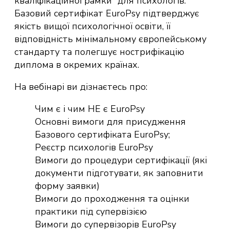
кваліфікаційної рамки” для психологів.
Базовий сертифікат EuroPsy підтверджує
якість вищої психологічної освіти, її
відповідність мінімальному європейському
стандарту та полегшує нострифікацію
диплома в окремих країнах.
На вебінарі ви дізнаєтесь про:
Чим є і чим НЕ є EuroPsy
Основні вимоги для присудження
Базового сертифіката EuroPsy;
Реєстр психологів EuroPsy
Вимоги до процедури сертифікації (які
документи підготувати, як заповнити
форму заявки)
Вимоги до проходження та оцінки
практики під супервізією
Вимоги до супервізорів EuroPsy