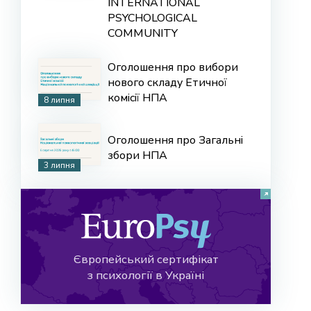
INTERNATIONAL
PSYCHOLOGICAL
COMMUNITY
Оголошення про вибори
нового складу Етичної
комісії НПА
8 липня
Оголошення про Загальні
збори НПА
3 липня
Європейський сертифікат
з психології в Україні