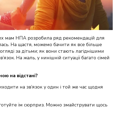
дих мам НПА розробила ряд рекомендацій для
лась. На щастя, можемо бачити як все більше
огляді за дітьми; як вони стають лагіднішими
’язок. На жаль, у нинішній ситуації багато сімей
ною на відстані?
ходити на зв’язок у один і той же час щодня
риготуйте їм сюрприз. Можно змайструвати щось