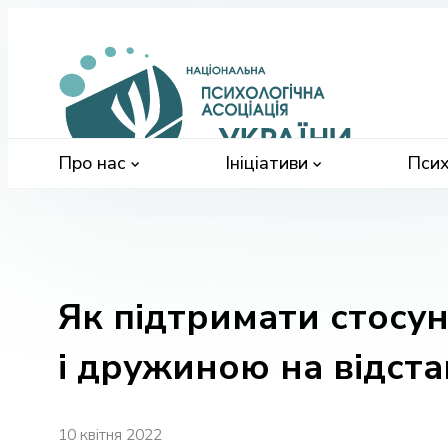
Націонал
психологі
асоціація
України
Про нас
Ініціативи
Псих
Як підтримати стосу
і дружиною на відста
10 квітня 2022