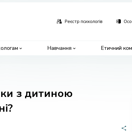
ьна
чна
Реєстр психологів
Осо
ологам
Навчання
Етичний ком
нки з дитиною
ні?