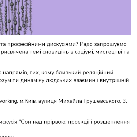
 та професійними дискусіями? Радо запрошуємо
рисвячена темі сновидінь в соціумі, мистецтві та
х напрямів, тих, кому близький реляційний
зрозуміти динаміку людських взаємин і внутрішній
rking, м.Київ, вулиця Михайла Грушевського, 3.
искусія "Сон над прірвою: проєкції і розщеплення