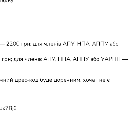
падку
 — 2200 грн; для членів АПУ, НПА, АППУ або
400 грн; для членів АПУ, НПА, АППУ або УАРПП —
ний дрес-код буде доречним, хоча і не є
gux7Bj6