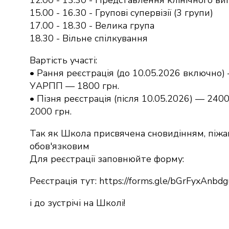
12.00 - 13.30 - Представлення клінічного ви
15.00 - 16.30 - Групові супервізії (3 групи)
17.00 - 18.30 - Велика група
18.30 - Вільне спілкування
Вартість участі:
• Рання реєстрація (до 10.05.2026 включно)
УАРПП — 1800 грн.
• Пізня реєстрація (після 10.05.2026) — 2
2000 грн.
Так як Школа присвячена сновидінням, піжам
обов'язковим
Для реєстрації заповнюйте форму:
Реєстрація тут: https://forms.gle/bGrFyxAnbd
і до зустрічі на Школі!