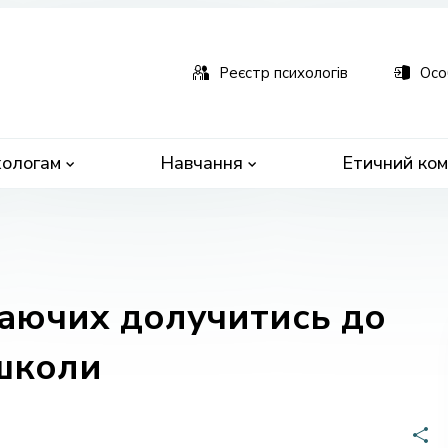
ьна
чна
Реєстр психологів
Осо
ологам
Навчання
Етичний ком
аючих долучитись до
 школи