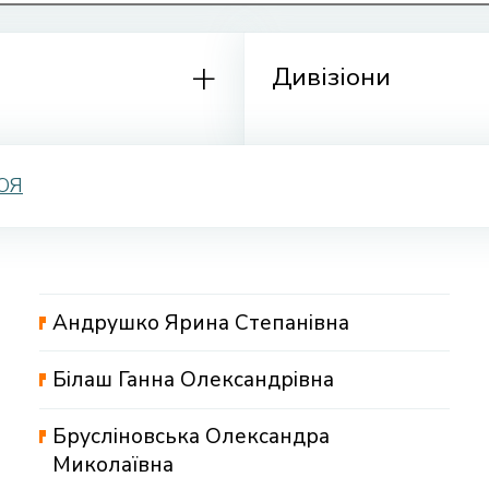
Дивізіони
Ю
Я
Андрушко Ярина Степанівна
Білаш Ганна Олександрівна
Брусліновська Олександра
Миколаївна