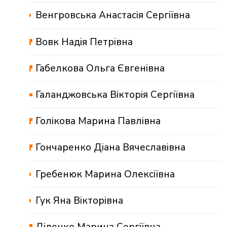
Венгровська Анастасія Сергіївна
Вовк Надія Петрівна
Габелкова Ольга Євгенівна
Галанджовська Вікторія Сергіївна
Голікова Марина Павлівна
Гончаренко Діана Вячеславівна
Гребенюк Марина Олексіївна
Гук Яна Вікторівна
Діденко Марина Сергіївна