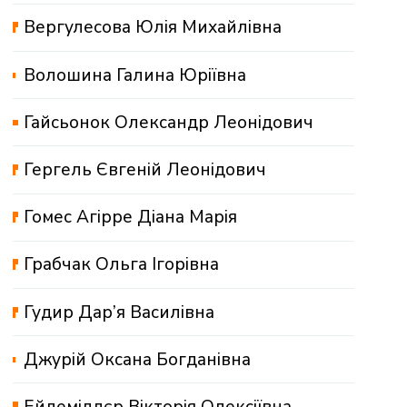
Вергулесова Юлія Михайлівна
Волошина Галина Юріївна
Гайсьонок Олександр Леонідович
Гергель Євгеній Леонідович
Гомес Агірре Діана Марія
Грабчак Ольга Ігорівна
Гудир Дар’я Василівна
Джурій Оксана Богданівна
Ейдеміллєр Вікторія Олексіївна