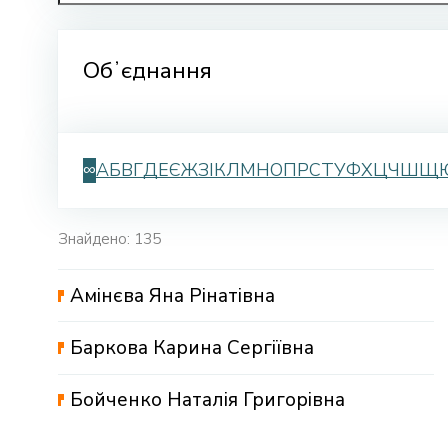
Обʼєднання
∞
А
Б
В
Г
Д
Е
Є
Ж
З
І
К
Л
М
Н
О
П
Р
С
Т
У
Ф
Х
Ц
Ч
Ш
Щ
Знайдено: 135
Амінєва Яна Рінатівна
Баркова Карина Сергіївна
Бойченко Наталія Григорівна