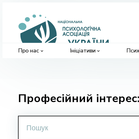
Націонал
психологі
асоціація
України
Про нас
Ініціативи
Псих
Професійний інтерес