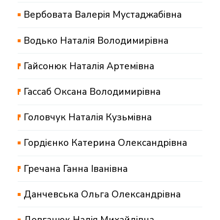
Вербовата Валерія Мустаджабівна
Водько Наталія Володимирівна
Гайсонюк Наталія Артемівна
Гассаб Оксана Володимирівна
Головчук Наталія Кузьмівна
Гордієнко Катерина Олександрівна
Гречана Ганна Іванівна
Данчевська Ольга Олександрівна
Довганюк Надія Михайлівна