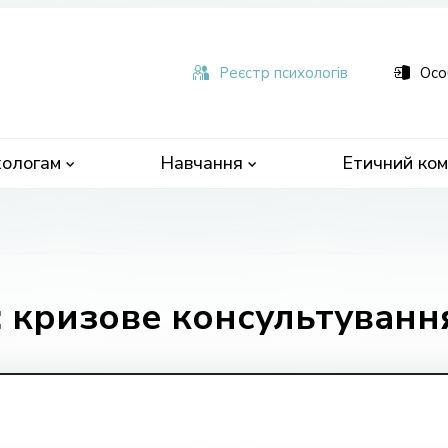
ьна
чна
Реєстр психологів
Осо
ологам
Навчання
Етичний ком
: кризове консультуванн