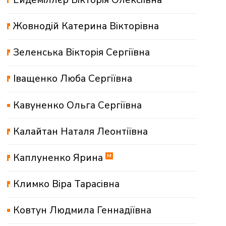
Жовнодій Катерина Вікторівна
Зеленська Вікторія Сергіївна
Іващенко Люба Сергіївна
Кавуненко Ольга Сергіївна
Калайтан Наталя Леонтіївна
Каплуненко Ярина
М
Климко Віра Тарасівна
Ковтун Людмила Геннадіївна