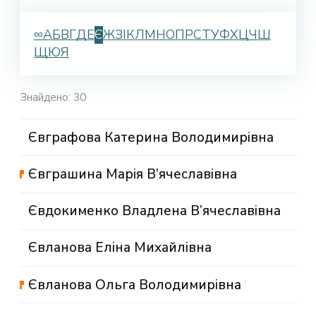
∞
А
Б
В
Г
Д
Е
Є
Ж
З
І
К
Л
М
Н
О
П
Р
С
Т
У
Ф
Х
Ц
Ч
Ш
Щ
Ю
Я
Знайдено: 30
Євграфова Катерина Володимирівна
Євграшина Марія В’ячеславівна
Євдокименко Владлена В’ячеславівна
Євланова Еліна Михайлівна
Євланова Ольга Володимирівна