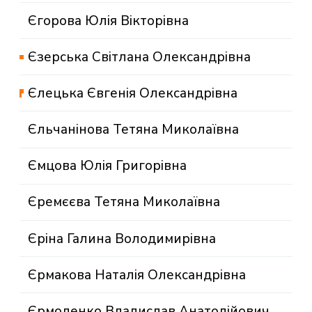
Єгорова Юлія Вікторівна
Єзерська Світлана Олександрівна
Єлецька Євгенія Олександрівна
Єльчанінова Тетяна Миколаївна
Ємцова Юлія Григорівна
Єремєєва Тетяна Миколаївна
Єріна Галина Володимирівна
Єрмакова Наталія Олександрівна
Єрмоленко Владислав Анатолійович