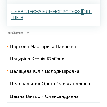
∞
А
Б
В
Г
Д
Е
Є
Ж
З
І
К
Л
М
Н
О
П
Р
С
Т
У
Ф
Х
Ц
Ч
Ш
Щ
Ю
Я
Знайдено: 18
Царьова Маргарита Павлівна
Цацуріна Ксенія Юріївна
Целіщева Юлія Володиміровна
Целовальник Ольга Олександрівна
Цемма Вікторія Олександрівна