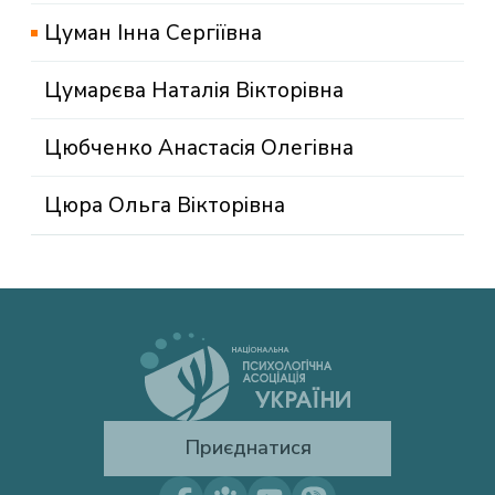
Цуман Інна Сергіївна
Цумарєва Наталія Вікторівна
Цюбченко Анастасія Олегівна
Цюра Ольга Вікторівна
Приєднатися