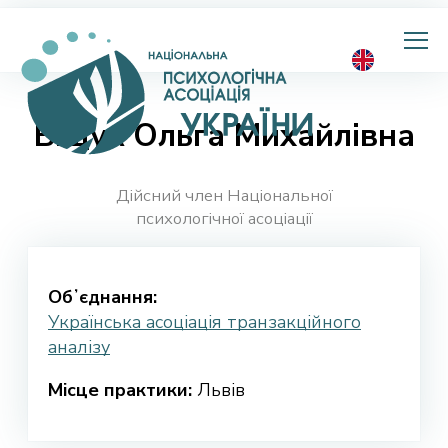
Національна
психологічна
асоціація
України
Біщук Ольга Михайлівна
Дійсний член Національної
психологічної асоціації
Обʼєднання:
Українська асоціація транзакційного
аналізу
Місце практики:
Львів