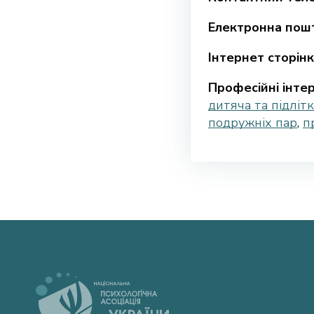
Електронна пошт
Інтернет сторінк
Професійні інтер
дитяча та підліт
подружніх пар
,
п