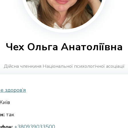
Чех Ольга Анатоліївна
Дійсна членкиня Національної психологічної асоціації
е здоров’я
Київ
н:
так
ефон:
+380939033500