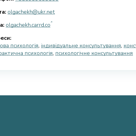
а:
olgachekh@ukr.net
а:
olgachekh.carrd.co
еси:
кова психологія
,
індивідуальне консультування
,
конс
рактична психологія
,
психологічне консультування