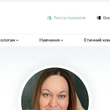
ьна
чна
Реєстр психологів
Осо
ологам
Навчання
Етичний ком