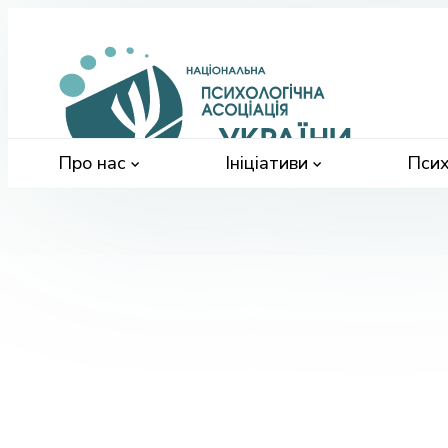
Націонал
психологі
асоціація
України
Про нас
Ініціативи
Псих