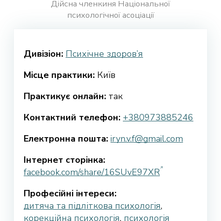
Дійсна членкиня Національної
психологічної асоціації
Дивізіон:
Психічне здоров’я
Місце практики:
Київ
Практикує онлайн:
так
Контактний телефон:
+380973885246
Електронна пошта:
iryn.v.f@gmail.com
Інтернет сторінка:
facebook.com/share/16SUvE97XR
Професійні інтереси:
дитяча та підліткова психологія
,
корекційна психологія
,
психологія