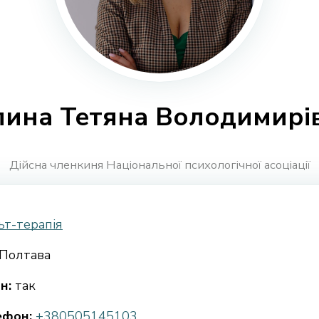
лина Тетяна Володимирі
Дійсна членкиня Національної психологічної асоціації
ьт-терапія
Полтава
н:
так
ефон:
+380505145103