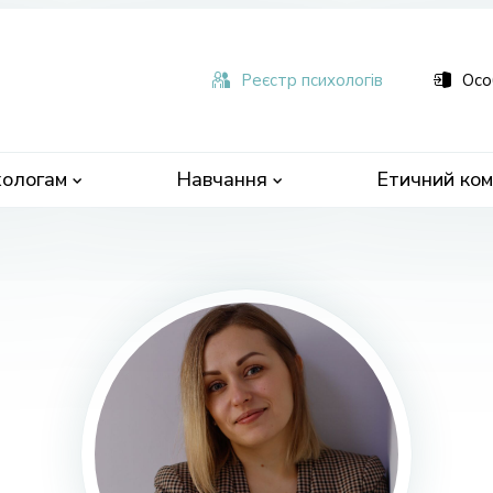
ьна
чна
Реєстр психологів
Осо
ологам
Навчання
Етичний ком