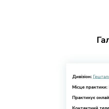
Га
Дивізіон:
Гештал
Місце практики:
Практикує онлай
Контактний тел