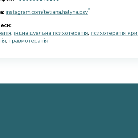
а:
instagram.com/tetiana.halyna.psy
еси:
апія
,
індивідуальна психотерапія
,
психотерапія кри
пія
,
травмотерапія