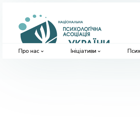
Націонал
психологі
асоціація
України
Про нас
Ініціативи
Псих