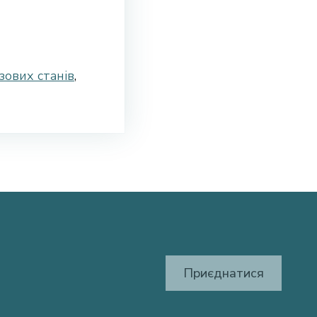
зових станів
,
Приєднатися