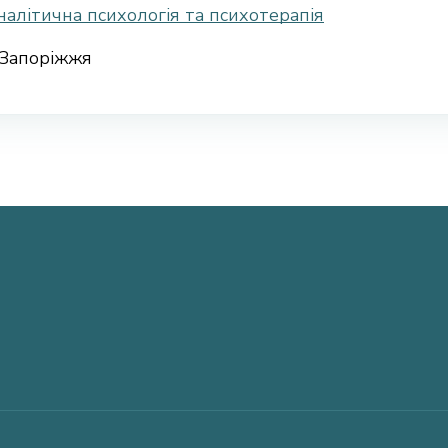
алітична психологія та психотерапія
Запоріжжя