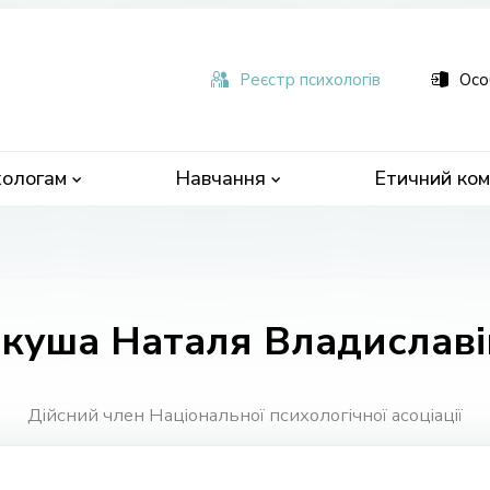
ьна
чна
Реєстр психологів
Осо
ологам
Навчання
Етичний ком
ркуша Наталя Владиславi
Дійсний член Національної психологічної асоціації