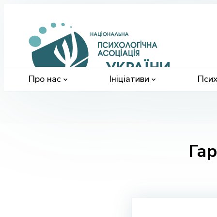
Націонал
психологі
асоціація
України
Про нас
Ініціативи
Псих
Га