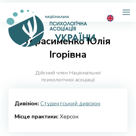
Національна
психологічна
асоціація
України
Герасименко Юлія
Ігорівна
Дійсний член Національної
психологічної асоціації
Дивізіон:
Студентський дивізіон
Місце практики:
Херсон