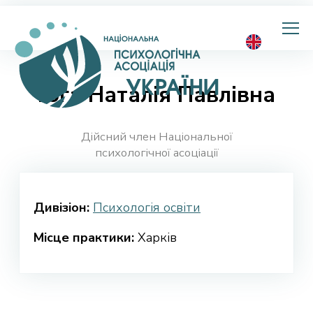
Національна
психологічна
асоціація
України
Гога Наталія Павлівна
Дійсний член Національної
психологічної асоціації
Дивізіон:
Психологія освіти
Місце практики:
Харків