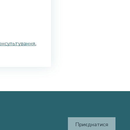
онсультування
,
Приєднатися