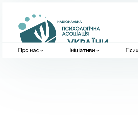
Націонал
психологі
асоціація
України
Про нас
Ініціативи
Псих