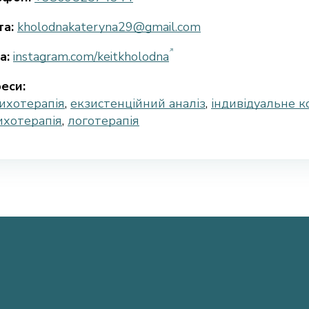
а:
kholodnakateryna29@gmail.com
а:
instagram.com/keitkholodna
еси:
ихотерапія
,
екзистенційний аналіз
,
індивідуальне к
ихотерапія
,
логотерапія