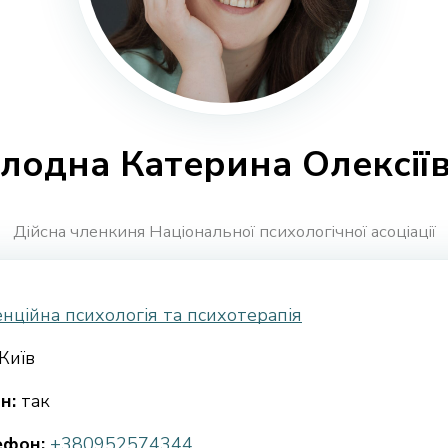
лодна Катерина Олексії
Дійсна членкиня Національної психологічної асоціації
нційна психологія та психотерапія
Київ
н:
так
ефон:
+380952574344