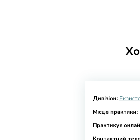
Хо
Дивізіон:
Екзисте
Місце практики:
Практикує онлай
Контактний тел