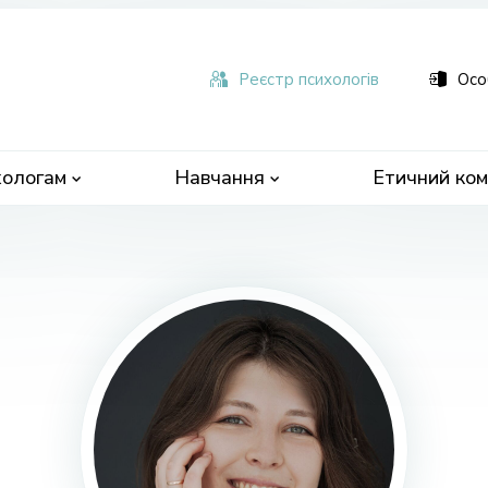
ьна
чна
Реєстр психологів
Осо
ологам
Навчання
Етичний ком