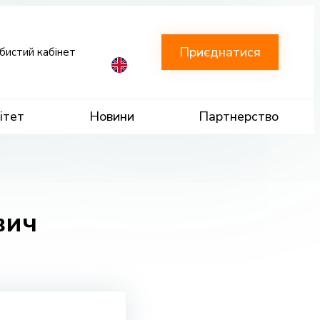
Приєднатися
бистий кабінет
ітет
Новини
Партнерство
вич