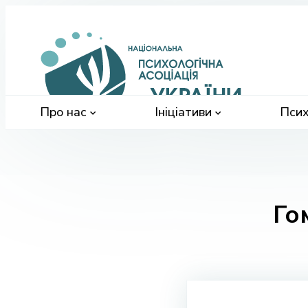
Націонал
психологі
асоціація
України
Про нас
Ініціативи
Псих
Го