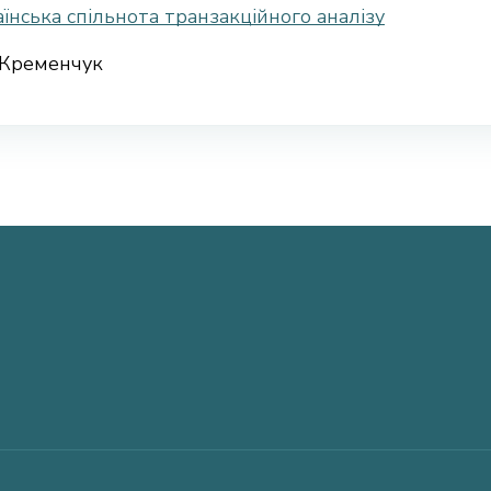
їнська спільнота транзакційного аналізу
Кременчук