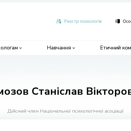
ьна
чна
Реєстр психологів
Осо
ологам
Навчання
Етичний ком
мозов Станіслав Вікторо
Дійсний член Національної психологічної асоціації