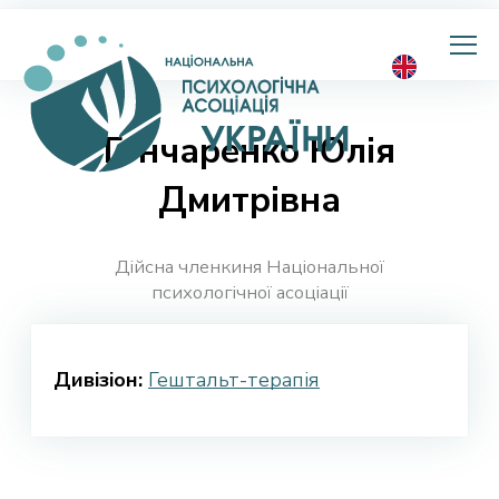
Національна
психологічна
асоціація
України
Гончаренко Юлія
Дмитрівна
Дійсна членкиня Національної
психологічної асоціації
Дивізіон:
Гештальт-терапія