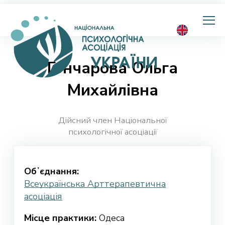
Національна
психологічна
асоціація
України
Гончарова Ольга
Михайлівна
Дійсний член Національної
психологічної асоціації
Обʼєднання:
Всеукраїнська Арттерапевтична
асоціація
Місце практики:
Одеса