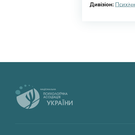
Дивізіон:
Психічн