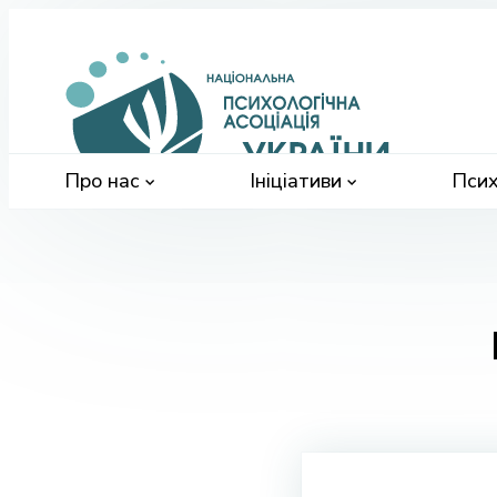
Націонал
психологі
асоціація
України
Про нас
Ініціативи
Псих