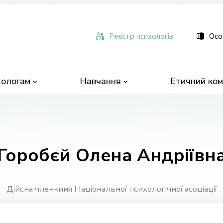
ьна
чна
Реєстр психологів
Осо
ологам
Навчання
Етичний ком
Горобєй Олена Андріївн
Дійсна членкиня Національної психологічної асоціації