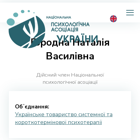
Національна
психологічна
асоціація
України
Городна Наталія
Василівна
Дійсний член Національної
психологічної асоціації
Обʼєднання:
Українське товариство системної та
короткотермінової психотерапії