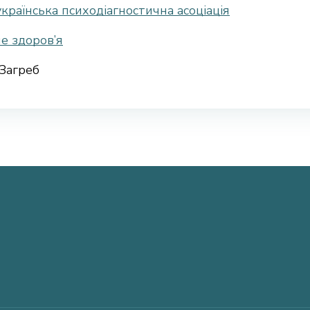
країнська психодіагностична асоціація
е здоров’я
Загреб