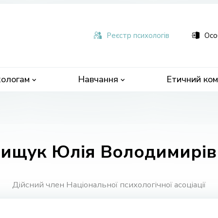
ьна
чна
Реєстр психологів
Осо
ологам
Навчання
Етичний ком
рищук Юлія Володимирів
Дійсний член Національної психологічної асоціації