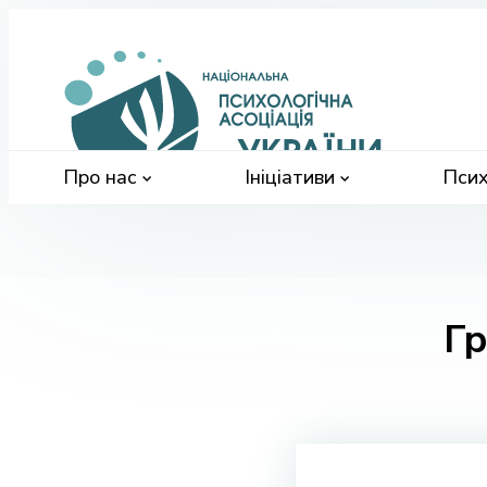
Націонал
психологі
асоціація
України
Про нас
Ініціативи
Псих
Г