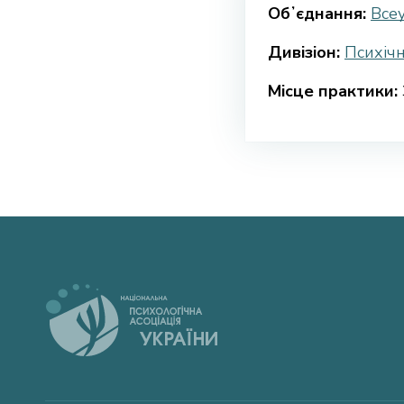
Обʼєднання:
Всеу
Дивізіон:
Психічн
Місце практики: