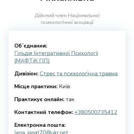
Дійсний член Національної
психологічної асоціації
Обʼєднання:
Гільдія Інтегративної Психології
(МАФТіК ГІП)
Дивізіон:
Стрес та психологічна травма
Місце практики:
Київ
Практикує онлайн:
так
Контактний телефон:
+380500735412
Електронна пошта:
lena_ignat70@ukr.net