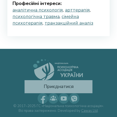
Професійні інтереси:
аналітична психологія
,
арттерапія
,
психологічна травма
,
сімейна
психотерапія
,
транзакційний аналіз
Приєднатися
© 2017–2025 ГС «Національна психологічна асоціація».
Всі права застережено. Developed by
Cawas Ltd
.