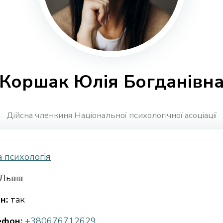
Коршак Юлія Богданівн
Дійсна членкиня Національної психологічної асоціації
 психологія
Львів
н:
так
ефон:
+380676712629