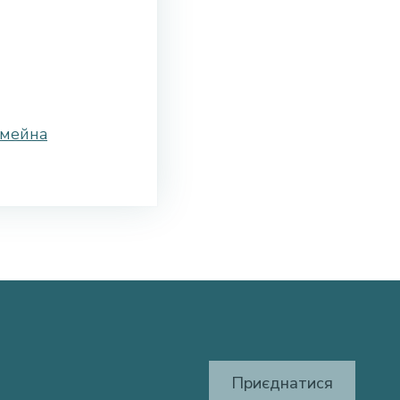
імейна
Приєднатися