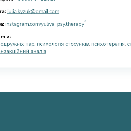
а:
julia.kyzuk@gmail.com
а:
instagram.com/yuliya_psy.therapy
еси:
подружніх пар
,
психологія стосунків
,
психотерапія
,
с
нзакційний аналіз