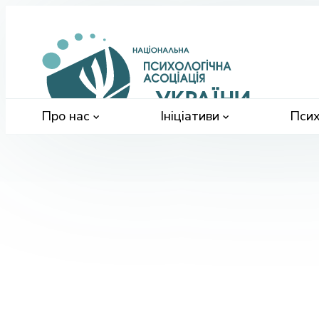
Націонал
психологі
асоціація
України
Про нас
Ініціативи
Псих