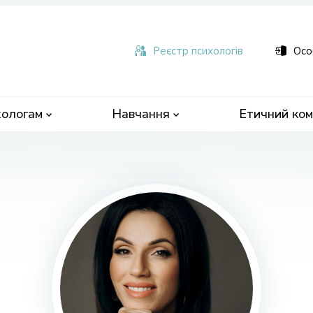
ьна
чна
Реєстр психологів
Осо
ологам
Навчання
Етичний ком