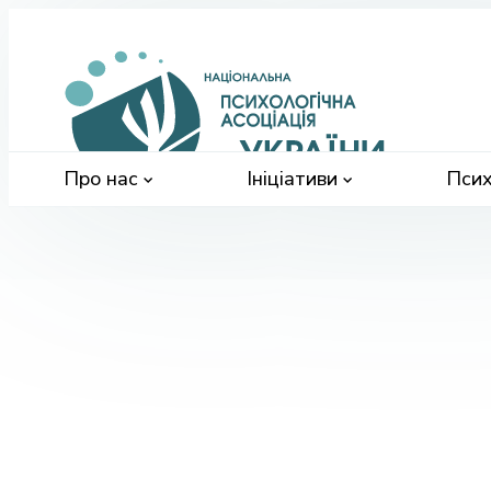
Націонал
психологі
асоціація
України
Про нас
Ініціативи
Псих