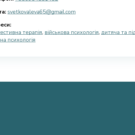
а:
svetkovaleva65@gmail.com
еси:
гестивна терапія
,
військова психологія
,
дитяча та пі
чна психологія