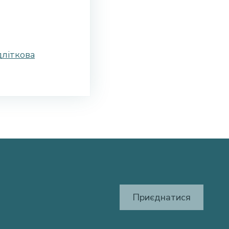
дліткова
Приєднатися