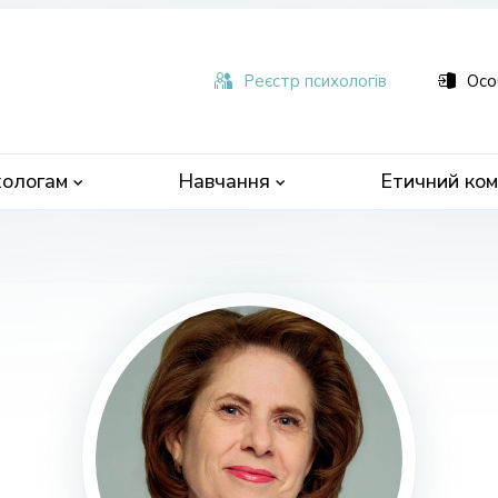
ьна
чна
Реєстр психологів
Осо
ологам
Навчання
Етичний ком