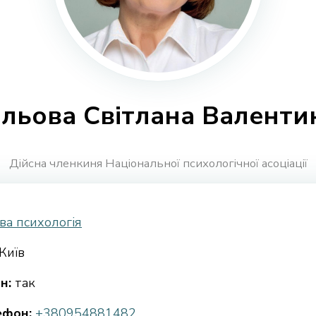
льова Світлана Валенти
Дійсна членкиня Національної психологічної асоціації
ва психологія
Київ
н:
так
ефон:
+380954881482