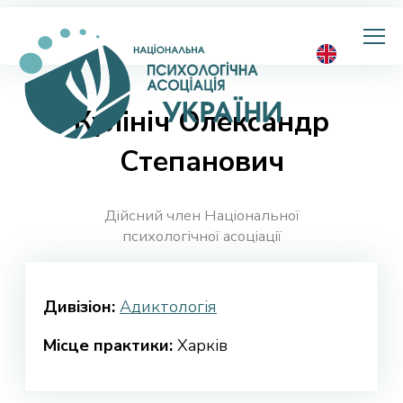
Національна
психологічна
асоціація
України
Кулініч Олександр
Степанович
Дійсний член Національної
психологічної асоціації
Дивізіон:
Адиктологія
Місце практики:
Харків