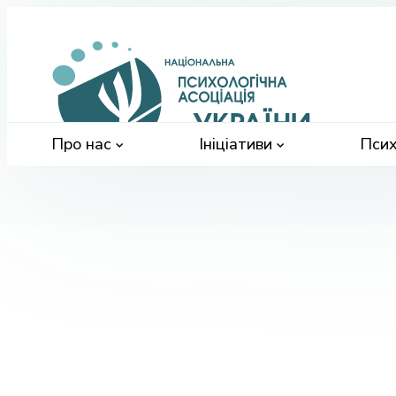
Націонал
психологі
асоціація
України
Про нас
Ініціативи
Псих