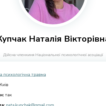
Купчак Наталія Вікторівн
Дійсна членкиня Національної психологічної асоціації
а психологічна травма
Київ
н:
так
а:
nata.kupchak@gmail.com