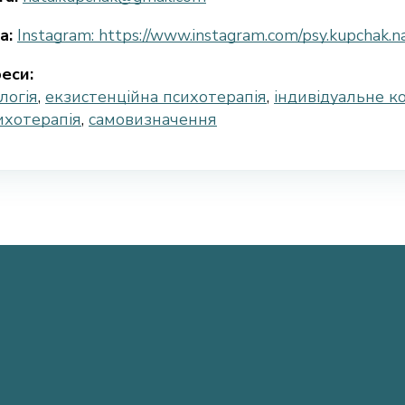
а:
Instagram: https://www.instagram.com/psy.kupchak.na
еси:
логія
,
екзистенційна психотерапія
,
індивідуальне к
ихотерапія
,
самовизначення