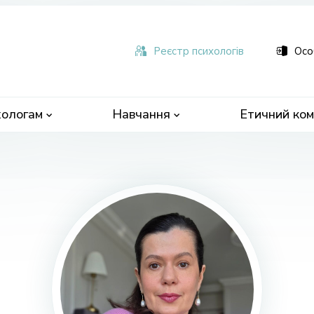
ьна
чна
Реєстр психологів
Осо
ологам
Навчання
Етичний ком