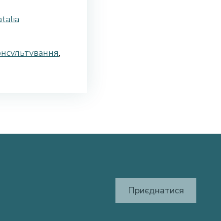
talia
онсультування
,
Приєднатися