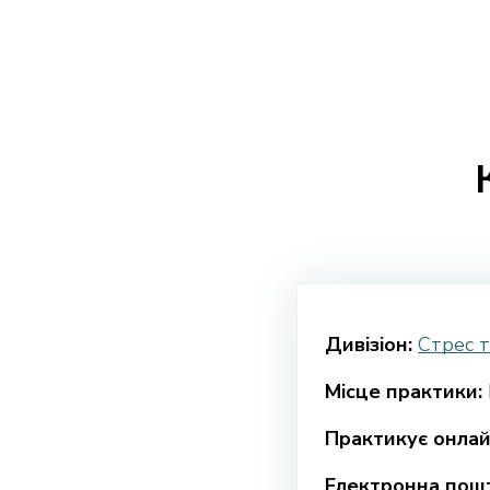
Дивізіон:
Стрес т
Місце практики:
Практикує онлай
Електронна пошт