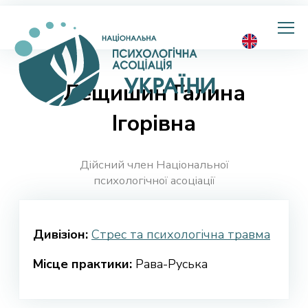
Національна
психологічна
асоціація
України
Лещишин Галина
Ігорівна
Дійсний член Національної
психологічної асоціації
Дивізіон:
Стрес та психологічна травма
Місце практики:
Рава-Руська