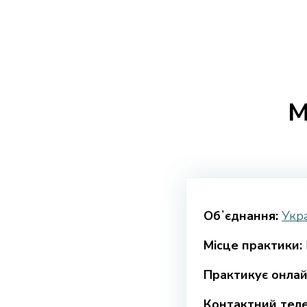
М
Обʼєднання:
Укра
Місце практики:
Практикує онлай
Контактний тел