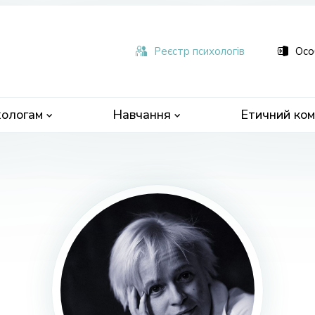
ьна
чна
Реєстр психологів
Осо
ологам
Навчання
Етичний ком