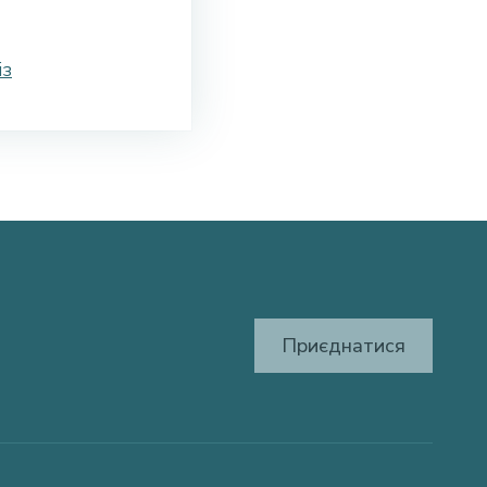
із
Приєднатися