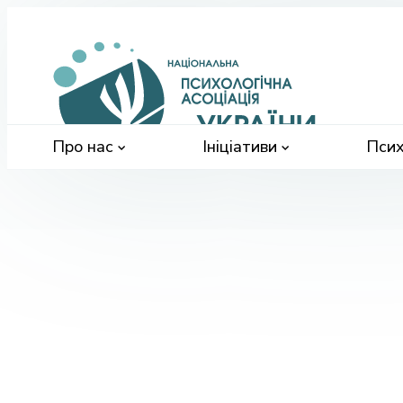
Націонал
психологі
асоціація
України
Про нас
Ініціативи
Псих