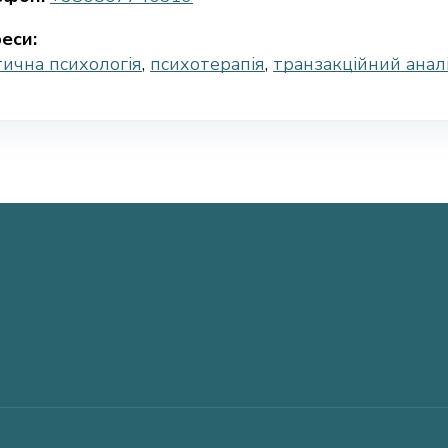
еси:
ична психологія
,
психотерапія
,
транзакційний анал