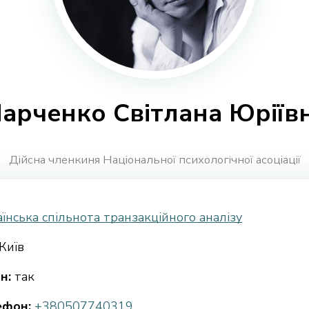
арченко Світлана Юріїв
Дійсна членкиня Національної психологічної асоціації
їнська спільнота транзакційного аналізу
Київ
н:
так
ефон:
+380507740319