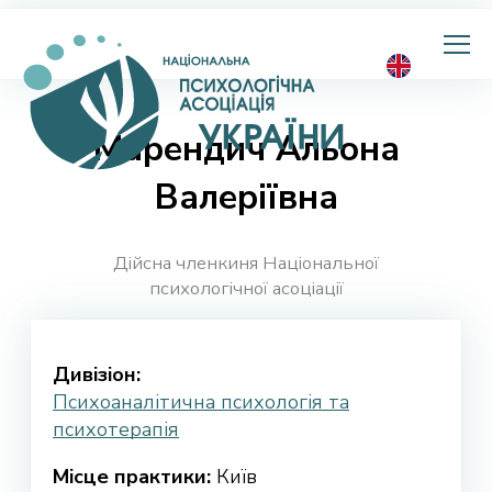
Національна
психологічна
асоціація
України
Марендич Альона
Валеріївна
Дійсна членкиня Національної
психологічної асоціації
Дивізіон:
Психоаналітична психологія та
психотерапія
Місце практики:
Київ