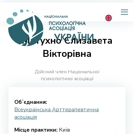
Національна
психологічна
асоціація
України
Матухно Єлизавета
Вікторівна
Дійсний член Національної
психологічної асоціації
Обʼєднання:
Всеукраїнська Арттерапевтична
асоціація
Місце практики:
Київ