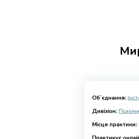
Ми
Обʼєднання:
Інст
Дивізіон:
Психічн
Місце практики:
Практикує онлай