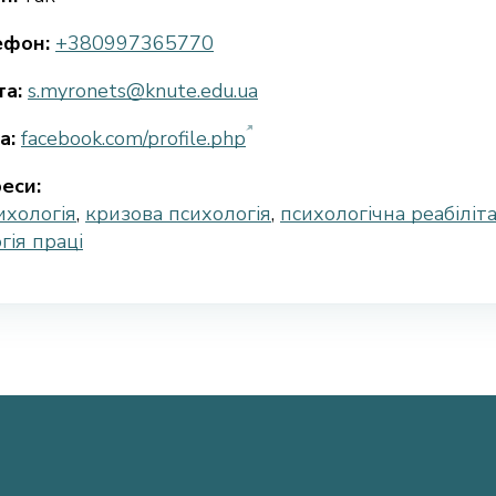
ефон:
+380997365770
а:
s.myronets@knute.edu.ua
а:
facebook.com/profile.php
еси:
ихологія
,
кризова психологія
,
психологічна реабіліта
гія праці