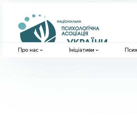
Націонал
психологі
асоціація
України
Про нас
Ініціативи
Псих