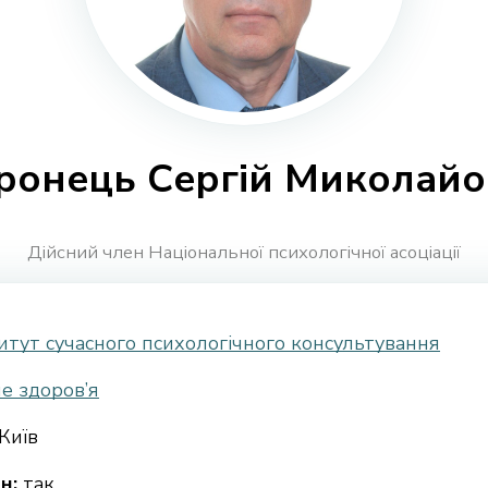
ронець Сергій Миколайо
Дійсний член Національної психологічної асоціації
итут сучасного психологічного консультування
е здоров’я
Київ
н:
так