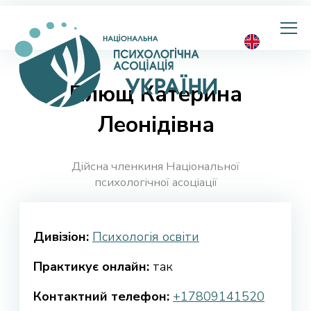
Національна
психологічна
асоціація
України
Плющ Катерина
Леонідівна
Дійсна членкиня Національної
психологічної асоціації
Дивізіон:
Психологія освіти
Практикує онлайн:
так
Контактний телефон:
+17809141520