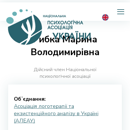
Національна
психологічна
асоціація
України
Рибка Марина
Володимирівна
Дійсний член Національної
психологічної асоціації
Обʼєднання:
Асоціація логотерапії та
екзистенційного аналізу в Україні
(АЛЕАУ)