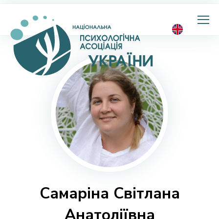
Національна
психологічна
асоціація
України
Самаріна Світлана
Анатоліївна