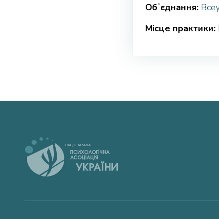
Обʼєднання:
Все
Місце практики: