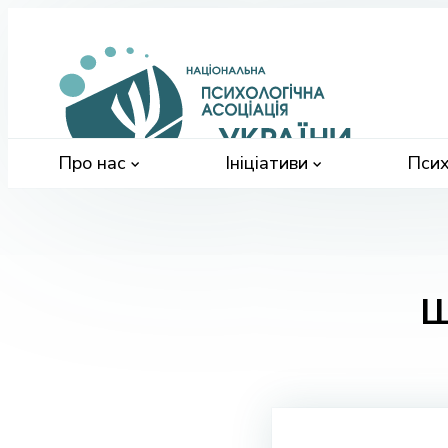
Націонал
психологі
асоціація
України
Про нас
Ініціативи
Псих
Ш