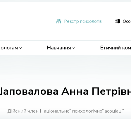
ьна
чна
Реєстр психологів
Осо
ологам
Навчання
Етичний ком
аповалова Анна Петрів
Дійсний член Національної психологічної асоціації