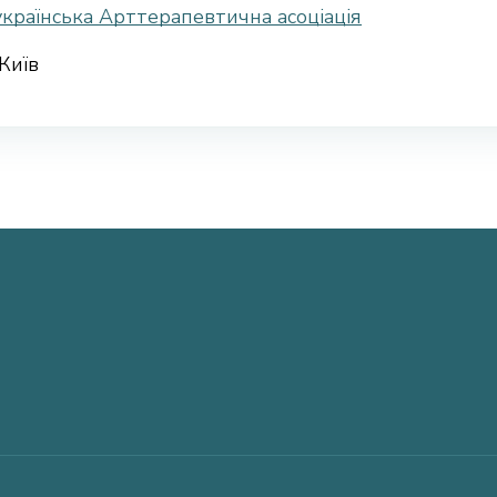
українська Арттерапевтична асоціація
Київ