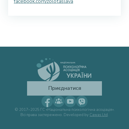
facebook.com/zolotaslava
Приєднатися
© 2017–2025 ГС «Національна психологічна асоціація».
Всі права застережено. Developed by
Cawas Ltd
.