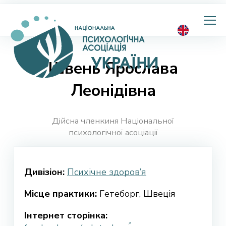
Національна
психологічна
асоціація
України
Швень Ярослава
Леонідівна
Дійсна членкиня Національної
психологічної асоціації
Дивізіон:
Психічне здоров’я
Місце практики:
Гeтеборг, Швеція
Інтернет сторінка: