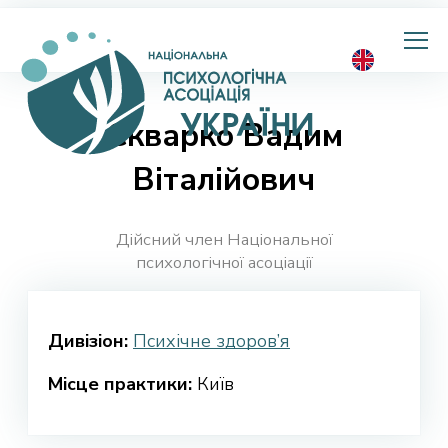
Національна
психологічна
асоціація
України
Скварко Вадим
Віталійович
Дійсний член Національної
психологічної асоціації
Дивізіон:
Психічне здоров’я
Місце практики:
Київ