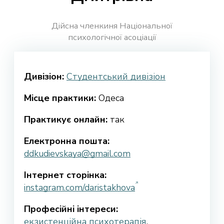
Дійсна членкиня Національної
психологічної асоціації
Дивізіон:
Студентський дивізіон
Місце практики:
Одеса
Практикує онлайн:
так
Електронна пошта:
ddkudievskaya@gmail.com
Інтернет сторінка:
instagram.com/daristakhova
Професійні інтереси:
екзистенційна психотерапія
,