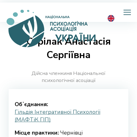
Національна
психологічна
асоціація
України
Стрілак Анастасія
Сергіївна
Дійсна членкиня Національної
психологічної асоціації
Обʼєднання:
Гільдія Інтегративної Психології
(МАФТіК ГІП)
Місце практики:
Чернівці