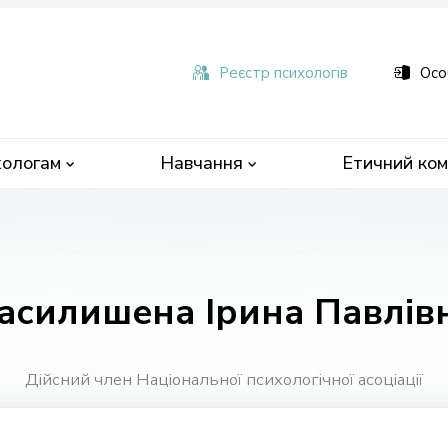
ьна
чна
Реєстр психологів
Осо
ологам
Навчання
Етичний ком
асилишена Ірина Павлів
Дійсний член Національної психологічної асоціації