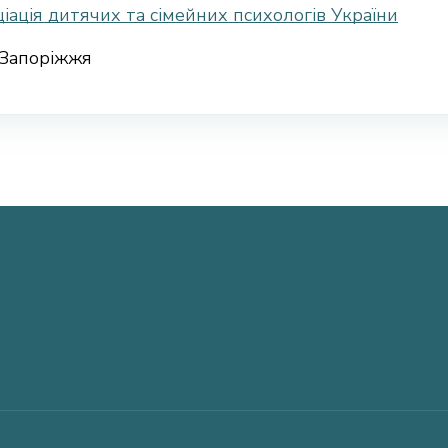
іація дитячих та сімейних психологів України
Запоріжжя