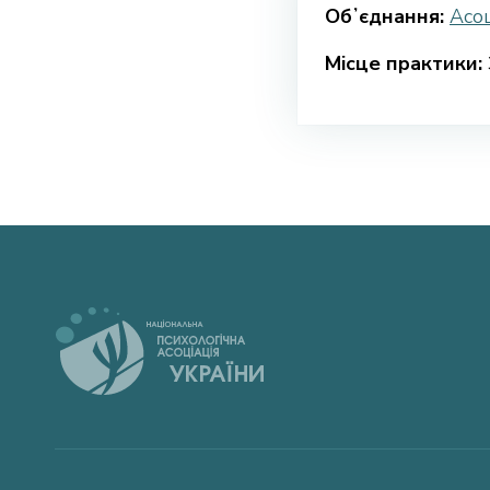
Обʼєднання:
Асоц
Місце практики: