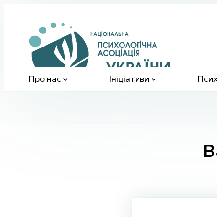
Націонал
психологі
асоціація
України
Про нас
Ініціативи
Псих
В