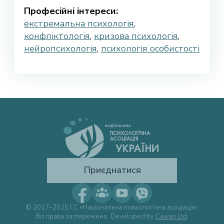
Професійні інтереси:
екстремальна психологія
,
конфліктологія
,
кризова психологія
,
нейропсихологія
,
психологія особистості
Приєднатися
© 2017–2025 ГС «Національна психологічна асоціація».
Всі права застережено. Developed by
Cawas Ltd
.