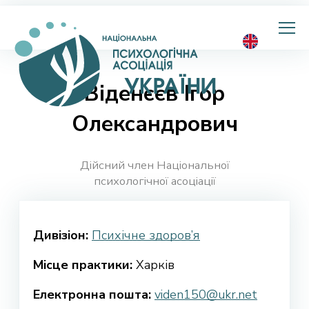
Національна
психологічна
асоціація
України
Віденєєв Ігор
Олександрович
Дійсний член Національної
психологічної асоціації
Дивізіон:
Психічне здоров’я
Місце практики:
Харків
Електронна пошта:
viden150@ukr.net