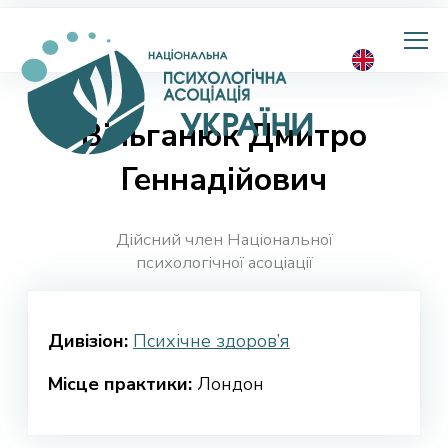
Національна
психологічна
асоціація
України
Вільганюк Дмитро
Геннадійович
Дійсний член Національної
психологічної асоціації
Дивізіон:
Психічне здоров’я
Місце практики:
Лондон