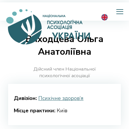
Національна
психологічна
асоціація
України
Виходцева Ольга
Анатоліївна
Дійсний член Національної
психологічної асоціації
Дивізіон:
Психічне здоров’я
Місце практики:
Київ