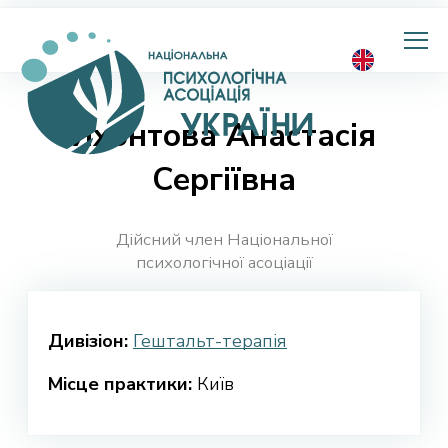
Національна
психологічна
асоціація
України
Яхонтова Анастасія
Сергіївна
Дійсний член Національної
психологічної асоціації
Дивізіон:
Гештальт-терапія
Місце практики:
Київ