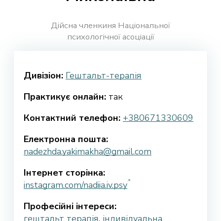
Дійсна членкиня Національної
психологічної асоціації
Дивізіон:
Гештальт-терапія
Практикує онлайн:
так
Контактний телефон:
+380671330609
Електронна пошта:
nadezhda.yakimakha@gmail.com
Інтернет сторінка:
instagram.com/nadiia.iv.psy
Професійні інтереси:
гештальт терапія
,
індивідуальна