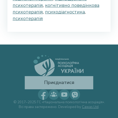
психотерапія
,
когнітивно поведінкова
психотерапія
,
психодіагностика
,
психотерапія
Приєднатися
© 2017–2025 ГС «Національна психологічна асоціація».
Всі права застережено. Developed by
Cawas Ltd
.