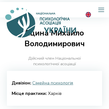
Національна
психологічна
асоціація
України
Яцина Михайло
Володимирович
Дійсний член Національної
психологічної асоціації
Дивізіон:
Сімейна психологія
Місце практики:
Харків