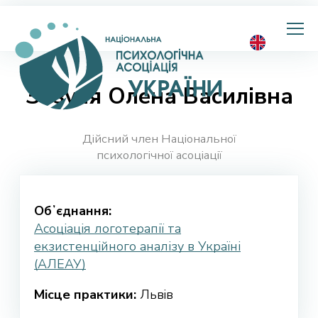
Національна
психологічна
асоціація
України
Зозуля Олена Василiвна
Дійсний член Національної
психологічної асоціації
Обʼєднання:
Асоціація логотерапії та
екзистенційного аналізу в Україні
(АЛЕАУ)
Місце практики:
Львiв