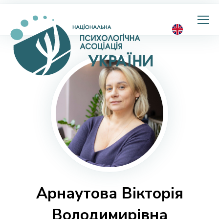
Національна
психологічна
асоціація
України
Арнаутова Вікторія
Володимирівна