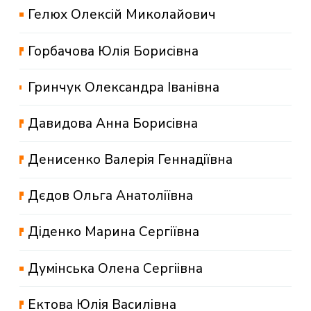
Гелюх Олексій Миколайович
Горбачова Юлія Борисівна
Гринчук Олександра Іванівна
Давидова Анна Борисівна
Денисенко Валерія Геннадіївна
Дєдов Ольга Анатоліївна
Діденко Марина Сергіївна
Думінська Олена Сергіівна
Ектова Юлія Василівна