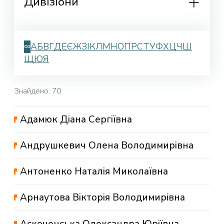
Дивізіони
∞
А
Б
В
Г
Д
Е
Є
Ж
З
І
К
Л
М
Н
О
П
Р
С
Т
У
Ф
Х
Ц
Ч
Ш
Щ
Ю
Я
Знайдено: 70
Адамюк Діана Сергіївна
Андрушкевич Олена Володимирівна
Антоненко Наталія Миколаївна
Арнаутова Вікторія Володимирівна
Аскоченська Олександра Юріївна