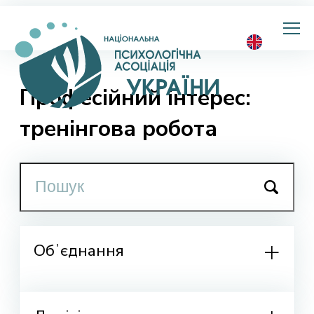
Національна
психологічна
асоціація
України
Професійний інтерес:
тренінгова робота
Обʼєднання