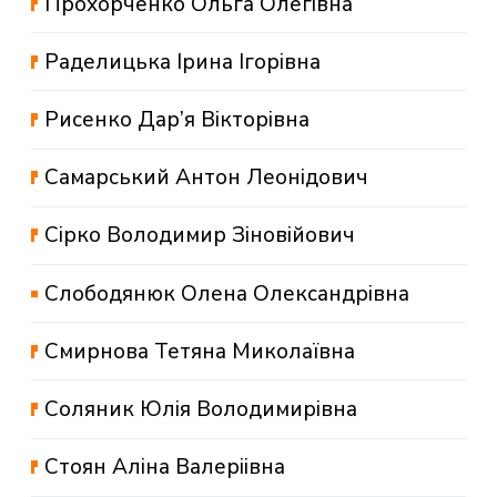
Прохорченко Ольга Олегівна
Раделицька Ірина Ігорівна
Рисенко Дар’я Вікторівна
Самарський Антон Леонідович
Сірко Володимир Зіновійович
Слободянюк Олена Олександрівна
Смирнова Тетяна Миколаївна
Соляник Юлія Володимирівна
Стоян Аліна Валеріівна